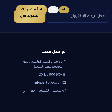
ابدأ مشروعك
EN
AR
اشترك الآن
تواصل معنا
📍
85 شارع الحجاز الرئيسي، بجوار
محكمة مصر الجديدة
+20 155 900 9157
📱
info@arteneg.com
📧
🕘
السبت – الخميس، ٩ص – ١٠م