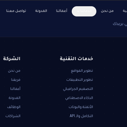
ية
من نحن
خدماتنا
أعمالنا
المدونة
تواصل معنا
ي بريدك
خدمات التقنية
الشركة
تطوير المواقع
من نحن
تطوير التطبيقات
فريقنا
التصميم الجرافيكي
أعمالنا
الذكاء الاصطناعي
المدونة
الأتمتة والبوتات
الوظائف
التكامل والـ API
الشراكات